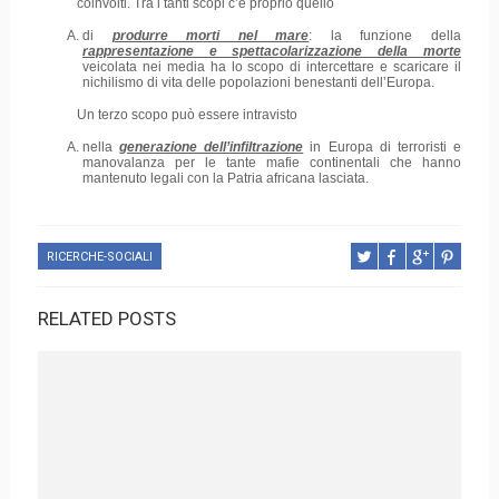
coinvolti. Tra i tanti scopi c’è proprio quello
di
produrre morti nel mare
: la funzione della
rappresentazione e spettacolarizzazione della morte
veicolata nei media ha lo scopo di intercettare e scaricare il
nichilismo di vita delle popolazioni benestanti dell’Europa.
Un terzo scopo può essere intravisto
nella
generazione dell’infiltrazione
in Europa di terroristi e
manovalanza per le tante mafie continentali che hanno
mantenuto legali con la Patria africana lasciata.
RICERCHE-SOCIALI
RELATED POSTS