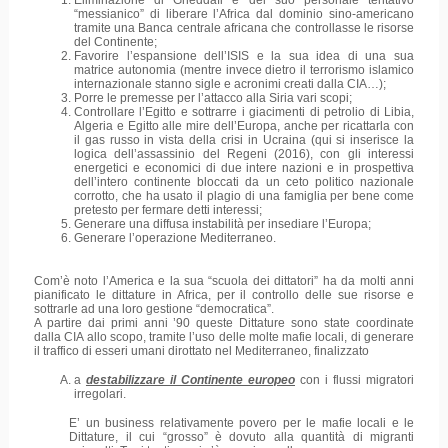
Eliminazione di Gheddafi e del suo personale tentativo
“messianico” di liberare l’Africa dal dominio sino-americano
tramite una Banca centrale africana che controllasse le risorse
del Continente;
Favorire l’espansione dell’ISIS e la sua idea di una sua
matrice autonomia (mentre invece dietro il terrorismo islamico
internazionale stanno sigle e acronimi creati dalla CIA…);
Porre le premesse per l’attacco alla Siria vari scopi;
Controllare l’Egitto e sottrarre i giacimenti di petrolio di Libia,
Algeria e Egitto alle mire dell’Europa, anche per ricattarla con
il gas russo in vista della crisi in Ucraina (qui si inserisce la
logica dell’assassinio del Regeni (2016), con gli interessi
energetici e economici di due intere nazioni e in prospettiva
dell’intero continente bloccati da un ceto politico nazionale
corrotto, che ha usato il plagio di una famiglia per bene come
pretesto per fermare detti interessi;
Generare una diffusa instabilità per insediare l’Europa;
Generare l’operazione Mediterraneo.
Com’è noto l’America e la sua “scuola dei dittatori” ha da molti anni
pianificato le dittature in Africa, per il controllo delle sue risorse e
sottrarle ad una loro gestione “democratica”.
A partire dai primi anni ’90 queste Dittature sono state coordinate
dalla CIA allo scopo, tramite l’uso delle molte mafie locali, di generare
il traffico di esseri umani dirottato nel Mediterraneo, finalizzato
a
destabilizzare il Continente europeo
con i flussi migratori
irregolari.
E’ un business relativamente povero per le mafie locali e le
Dittature, il cui “grosso” è dovuto alla quantità di migranti