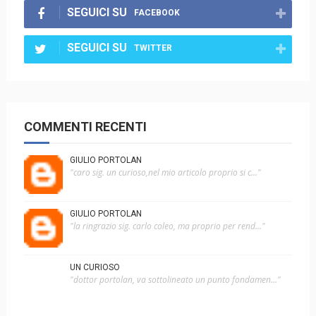
SEGUICI SU
FACEBOOK
SEGUICI SU
TWITTER
COMMENTI RECENTI
GIULIO PORTOLAN
"caro sig. un curioso,nel mio articolo proprio si c..."
GIULIO PORTOLAN
"la ringrazio sig. carlo coleo, ma proprio per rend..."
UN CURIOSO
"dottor portolan, va sottolineato un punto fondamen..."