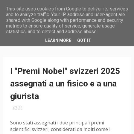
This site uses cookies from Google to deliver its services
and to analyze traffic. Your IP address and user-agent are
shared with Google along with performance and security
metrics to ensure quality of service, generate usage
statistics, and to detect and address abuse.
HOME
LEARN MORE
GOT IT
I "Premi Nobel" svizzeri 2025
assegnati a un fisico e a una
giurista
07:38
Sono stati assegnati i due principali premi
scientifici svizzeri, considerati da molti come i