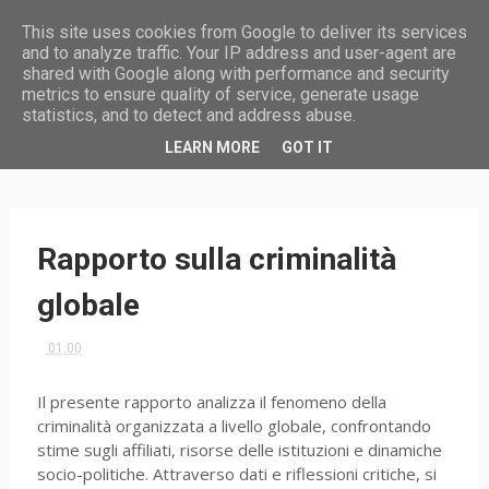
This site uses cookies from Google to deliver its services
and to analyze traffic. Your IP address and user-agent are
shared with Google along with performance and security
metrics to ensure quality of service, generate usage
statistics, and to detect and address abuse.
HOME
LEARN MORE
GOT IT
Rapporto sulla criminalità
globale
01:00
Il presente rapporto analizza il fenomeno della
criminalità organizzata a livello globale, confrontando
stime sugli affiliati, risorse delle istituzioni e dinamiche
socio-politiche. Attraverso dati e riflessioni critiche, si