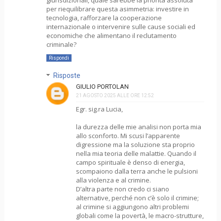
giurisdizionali, quale sarebbe la priorità assoluta
per riequilibrare questa asimmetria: investire in
tecnologia, rafforzare la cooperazione
internazionale o intervenire sulle cause sociali ed
economiche che alimentano il reclutamento
criminale?
Rispondi
Risposte
GIULIO PORTOLAN
21 AGOSTO 2025 ALLE ORE 12:52
Egr. sig.ra Lucia,
la durezza delle mie analisi non porta mia
allo sconforto. Mi scusi l’apparente
digressione ma la soluzione sta proprio
nella mia teoria delle malattie. Quando il
campo spirituale è denso di energia,
scompaiono dalla terra anche le pulsioni
alla violenza e al crimine.
D’altra parte non credo ci siano
alternative, perché non c’è solo il crimine;
al crimine si aggiungono altri problemi
globali come la povertà, le macro-strutture,