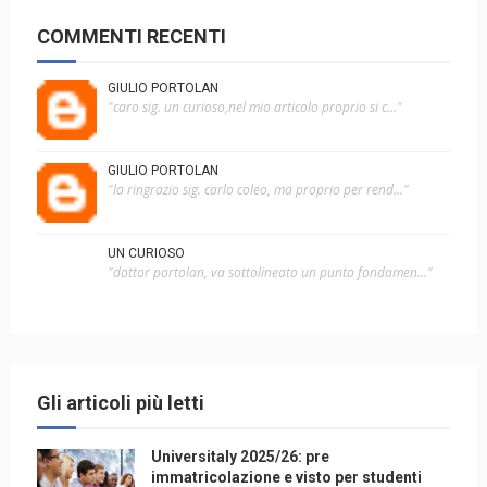
COMMENTI RECENTI
GIULIO PORTOLAN
"caro sig. un curioso,nel mio articolo proprio si c..."
GIULIO PORTOLAN
"la ringrazio sig. carlo coleo, ma proprio per rend..."
UN CURIOSO
"dottor portolan, va sottolineato un punto fondamen..."
Gli articoli più letti
Universitaly 2025/26: pre
immatricolazione e visto per studenti