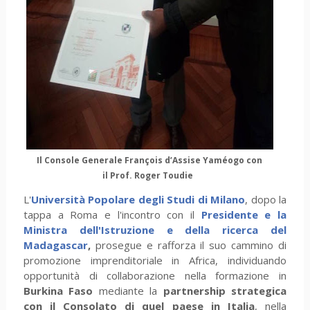
Il
Console Generale François d’Assise Yaméogo con
il
Prof. Roger Toudie
L'
Università Popolare degli Studi di Milano
, dopo la
tappa a Roma e l'incontro con il
Presidente e la
Ministra dell'Istruzione e della ricerca del
Madagascar
,
prosegue e rafforza il suo cammino di
promozione imprenditoriale in Africa, individuando
opportunità di collaborazione nella formazione in
Burkina Faso
mediante la
partnership strategica
con il Consolato di quel paese in Italia
, nella