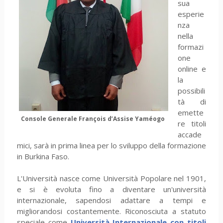
sua
esperie
nza
nella
formazi
one
online e
la
possibili
tà di
emette
Console Generale François d’Assise Yaméogo
re titoli
accade
mici, sarà in prima linea per lo sviluppo della formazione
in Burkina Faso.
L'Università nasce come Università Popolare nel 1901,
e si è evoluta fino a diventare un'università
internazionale, sapendosi adattare a tempi e
migliorandosi costantemente. Riconosciuta a statuto
speciale come
Università Internazionale con titoli