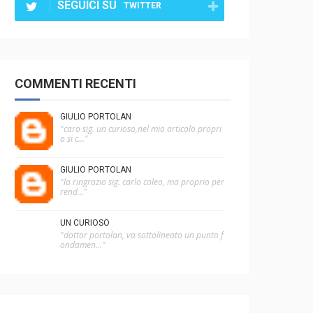
SEGUICI SU
TWITTER
COMMENTI RECENTI
GIULIO PORTOLAN
"caro sig. un curioso,nel mio articolo propri
o si c..."
GIULIO PORTOLAN
"la ringrazio sig. carlo coleo, ma proprio per
rend..."
UN CURIOSO
"dottor portolan, va sottolineato un punto f
ondamen..."