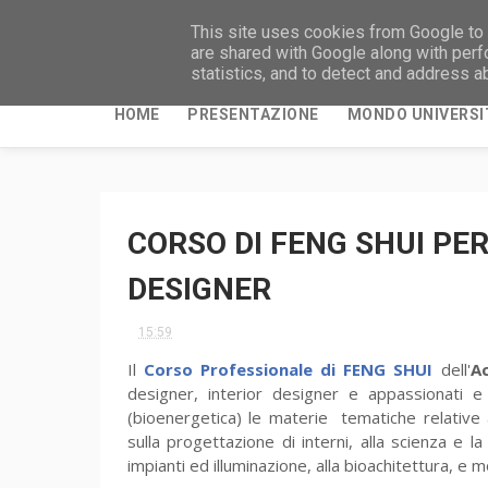
This site uses cookies from Google to d
are shared with Google along with perf
statistics, and to detect and address a
HOME
PRESENTAZIONE
MONDO UNIVERSI
CORSO DI FENG SHUI PER
DESIGNER
15:59
Il
Corso Professionale di FENG SHUI
dell'
A
designer, interior designer e appassionati e 
(bioenergetica) le materie tematiche relative al r
sulla progettazione di interni, alla scienza e la
impianti ed illuminazione, alla bioachitettura, e m