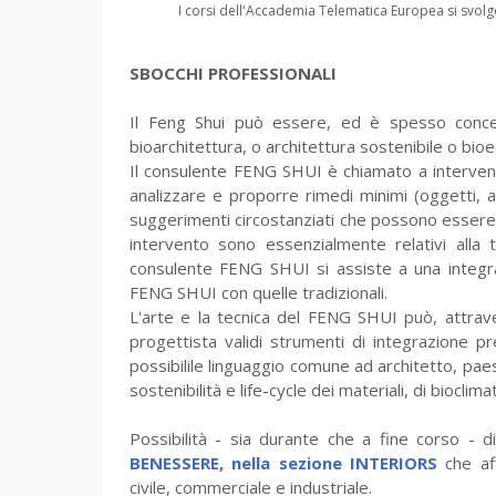
I corsi dell'Accademia Telematica Europea si svolgon
SBOCCHI PROFESSIONALI
Il Feng Shui può essere, ed è spesso concepi
bioarchitettura, o architettura sostenibile o bioed
Il consulente FENG SHUI è chiamato a intervenire
analizzare e proporre rimedi minimi (oggetti, a
suggerimenti circostanziati che possono essere 
intervento sono essenzialmente relativi alla t
consulente FENG SHUI si assiste a una integra
FENG SHUI con quelle tradizionali.
L'arte e la tecnica del FENG SHUI può, attravers
progettista validi strumenti di integrazione p
possibilile linguaggio comune ad architetto, pae
sostenibilità e life-cycle dei materiali, di biocli
Possibilità - sia durante che a fine corso - d
BENESSERE, nella sezione INTERIORS
che aff
civile, commerciale e industriale.