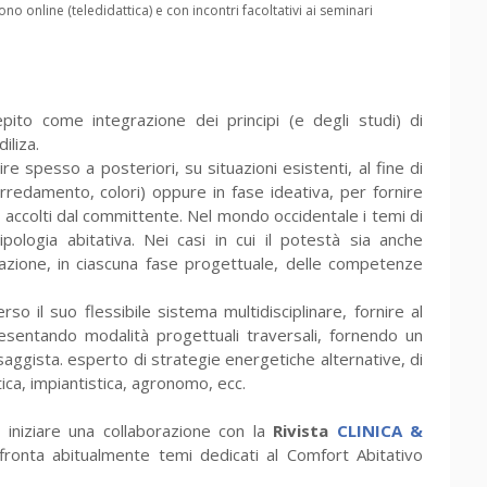
o online (teledidattica) e con incontri facoltativi ai seminari
to come integrazione dei principi (e degli studi) di
iliza.
 spesso a posteriori, su situazioni esistenti, al fine di
rredamento, colori) oppure in fase ideativa, per fornire
accolti dal committente. Nel mondo occidentale i temi di
ipologia abitativa. Nei casi in cui il potestà sia anche
zione, in ciascuna fase progettuale, delle competenze
o il suo flessibile sistema multidisciplinare, fornire al
resentando modalità progettuali traversali, fornendo un
saggista. esperto di strategie energetiche alternative, di
matica, impiantistica, agronomo, ecc.
i iniziare una collaborazione con la
Rivista
CLINICA &
ronta abitualmente temi dedicati al Comfort Abitativo