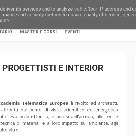
eliver its services and to analyze traffic. Your IP address and 
NOTIZIE DAL MONDO UNIVERSITARIO E DALLA
ormance and security metrics to ensure quality of service, gene
buse.
TARIO
MASTER E CORSI
EVENTI
 PROGETTISTI E INTERIOR
ccademia Telematica Europea è
rivolto ad architetti,
affronta dal punto di vista scientifico ed energetico
ilievo architettonico, all'analisi dell'arredo, alle teorie
 tecnica di materiali e al loro impatto sull'ambiente, agli
olto altro.