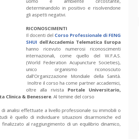
uomo e ambiente circostante,
determinandolo in positivo e risolvendone
gli aspetti negativi.
RICONOSCIMENTI
Il docenti del
Corso Professionale di FENG
SHUI
dell
'
Accademia Telematica Europa
hanno ricevuto numerosi riconoscimenti
internazionali, come quello del W.F.A.S.
(World Federation Acupuncture Societies),
unico organismo riconosciuto
dall’Organizzazione Mondiale della Sanità.
Inoltre il corso ha come partner accademici,
oltre alla rivista
Portale Universitario,
sta Clinica & Benessere
. Al temine del corso
i analisi effettuate a livello professionale su immobili o
studi è quello di individuare situazioni disarmoniche ed
finalizzato al raggiungimento di un equilibrio dinamico,