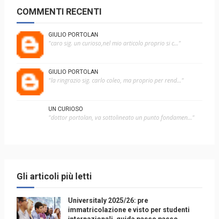
COMMENTI RECENTI
GIULIO PORTOLAN
"caro sig. un curioso,nel mio articolo proprio si c..."
GIULIO PORTOLAN
"la ringrazio sig. carlo coleo, ma proprio per rend..."
UN CURIOSO
"dottor portolan, va sottolineato un punto fondamen..."
Gli articoli più letti
Universitaly 2025/26: pre
immatricolazione e visto per studenti
internazionali, guida passo passo