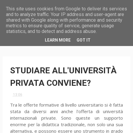
This site uses cookies from Google to deliver its services
and to analyze traffic. Your IP address and user-agent are
shared with Google along with performance and security
metrics to ensure quality of service, generate usage
statistics, and to detect and address abuse.
HOME
LEARN MORE
GOT IT
STUDIARE ALL'UNIVERSITÀ
PRIVATA CONVIENE?
13:06
Tra le offerte formative di livello universitario si è fatta
stata da diversi anni anche l'offerta di università
internazionali private. Sono queste un supporto
enorme per la didattica tradizionale, non solo una sua
alternativa, e possono essere uno strumento in grado