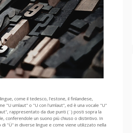
 lingue, come il tedesco, l'estone, il finlandese,
me "U umlaut" o "U con l'umlaut", ed è una vocale "U"
ut", rappresentato da due punti (¨) posti sopra la
le, conferendole un suono più chiuso o distintivo. In
o di "Ü" in diverse lingue e come viene utilizzato nella