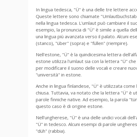
In lingua tedesca, "Ü" è una delle tre lettere acc
Queste lettere sono chiamate "Umlautbuchstaben"
nella lingua tedesca. L'umlaut può cambiare il su
esempio, la pronuncia di "Ü" è simile a quella dell
una lingua più avanzata verso il palato. Alcuni 
(stanco), "über" (sopra) e "füllen" (riempire).
Nell'estone, "Ü" è la quindicesima lettera dell'a
estone utilizza l'umlaut sia con la lettera "Ü" che
per modificare il suono delle vocali e creare nuovi
"università" in estone.
Anche in lingua finlandese, "Ü" è utilizzata com
chiusa. Tuttavia, va notato che la lettera "Ü" è ut
parole finniche native. Ad esempio, la parola "tümp
questo caso è di origine estone.
Nell'ungherese, "Ü" è una delle undici vocali dell'
"Ü" in tedesco. Alcuni esempi di parole ungheresi 
"düh" (rabbia).