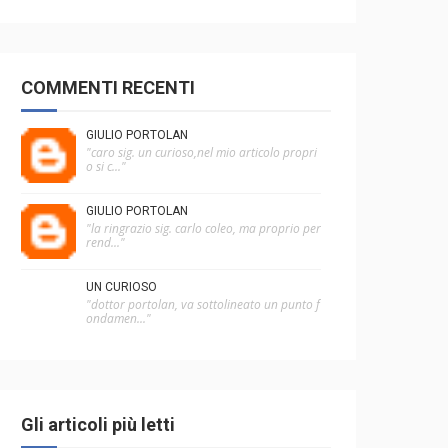
COMMENTI RECENTI
GIULIO PORTOLAN
"caro sig. un curioso,nel mio articolo propri
o si c..."
GIULIO PORTOLAN
"la ringrazio sig. carlo coleo, ma proprio per
rend..."
UN CURIOSO
"dottor portolan, va sottolineato un punto f
ondamen..."
Gli articoli più letti