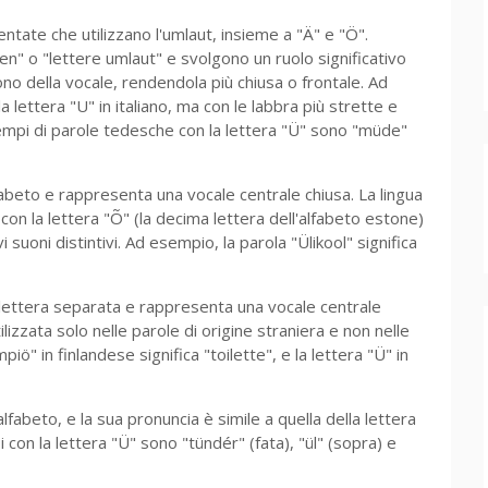
entate che utilizzano l'umlaut, insieme a "Ä" e "Ö".
 o "lettere umlaut" e svolgono un ruolo significativo
ono della vocale, rendendola più chiusa o frontale. Ad
a lettera "U" in italiano, ma con le labbra più strette e
esempi di parole tedesche con la lettera "Ü" sono "müde"
lfabeto e rappresenta una vocale centrale chiusa. La lingua
 con la lettera "Õ" (la decima lettera dell'alfabeto estone)
 suoni distintivi. Ad esempio, la parola "Ülikool" significa
e lettera separata e rappresenta una vocale centrale
ilizzata solo nelle parole di origine straniera e non nelle
iö" in finlandese significa "toilette", e la lettera "Ü" in
alfabeto, e la sua pronuncia è simile a quella della lettera
con la lettera "Ü" sono "tündér" (fata), "ül" (sopra) e