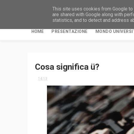
This site uses cookies from Google to d
are shared with Google along with perf
statistics, and to detect and address a
HOME
PRESENTAZIONE
MONDO UNIVERSI
Cosa significa ü?
14:13