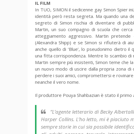
IL FILM
In TUO, SIMON il sedicenne gay Simon Spier inizi
identità però resta segreta. Ma quando una dell
segreto di Simon rischia di diventare di pubbl
Martin, un suo compagno di scuola che cerca d
atteggiamento aggressivo. Martin pretende 
(Alexandra Shipp) e se Simon si rifiuterà di ai
anche quello di ‘Blue’, lo pseudonimo dietro il
una fitta corrispondenza. Mentre lo scambio di 
Martin sempre più insistenti, Simon teme che la
un nuovo modo di uscire dalla propria zona di 
perdere i suoi amici, compromettersi e rovinare 
neanche il vero nome.
Il produttore Pouya Shahbazian è stato il primo a
“L’agente letterario di Becky Albertal
Harper Collins. L’ho letto, mi è piaciuto
sempre storie in cui sia possibile identif