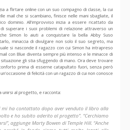
a a flirtare online con un suo compagno di classe, la cui
e mail che si scambiano, finisce nelle mani sbagliate, il
ico dominio. All’improvviso inizia a essere ricattato da
i superare i suoi problemi di relazione attraverso un
che Simon lo aiuti a conquistare la bella Abby Suso
utarlo, minaccia di divulgare non solo il suo segreto, ma
 quale si nasconde il ragazzo con cui Simon ha intrapreso
mail con Blue diventa sempre più intenso e le minacce di
 situazione gli stia sfuggendo di mano. Ora deve trovare
conforto prima di esserne catapultato fuori, senza però
un’occasione di felicità con un ragazzo di cui non conosce
 unirsi al progetto, e racconta:
li mi ha contattato dopo aver venduto il libro alla
 molto e ho subito aderito al progetto”. “Cerchiamo
icarsi”, aggiunge Marty Bowen di Temple Hill. “Anche