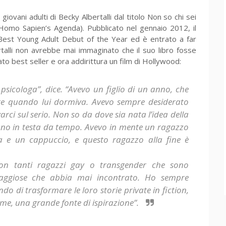
vani adulti di Becky Albertalli dal titolo Non so chi sei
 Homo Sapien’s Agenda). Pubblicato nel gennaio 2012, il
e Best Young Adult Debut of the Year ed è entrato a far
rtalli non avrebbe mai immaginato che il suo libro fosse
o best seller e ora addirittura un film di Hollywood:
 psicologa”, dice. “Avevo un figlio di un anno, che
re quando lui dormiva. Avevo sempre desiderato
arci sul serio. Non so da dove sia nata l’idea della
no in testa da tempo. Avevo in mente un ragazzo
pa e un cappuccio, e questo ragazzo alla fine è
on tanti ragazzi gay o transgender che sono
raggiose che abbia mai incontrato. Ho sempre
ando di trasformare le loro storie private in fiction,
me, una grande fonte di ispirazione”.