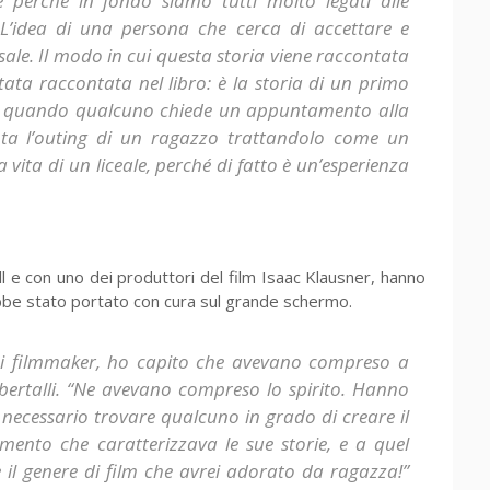
e perché in fondo siamo tutti molto legati alle
. L’idea di una persona che cerca di accettare e
sale. Il modo in cui questa storia viene raccontata
tata raccontata nel libro: è la storia di un primo
ano quando qualcuno chiede un appuntamento alla
nta l’outing di un ragazzo trattandolo come un
vita di un liceale, perché di fatto è un’esperienza
l e con uno dei produttori del film Isaac Klausner, hanno
rebbe stato portato con cura sul grande schermo.
 i filmmaker, ho capito che avevano compreso a
Albertalli. “Ne avevano compreso lo spirito. Hanno
 necessario trovare qualcuno in grado di creare il
ento che caratterizzava le sue storie, e a quel
 il genere di film che avrei adorato da ragazza!”