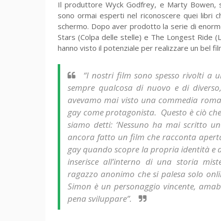
Il produttore Wyck Godfrey, e Marty Bowen, su
sono ormai esperti nel riconoscere quei libri 
schermo. Dopo aver prodotto la serie di enorme
Stars (Colpa delle stelle) e The Longest Ride (La 
hanno visto il potenziale per realizzare un bel fil
“I nostri film sono spesso rivolti a
sempre qualcosa di nuovo e di diverso
avevamo mai visto una commedia romant
gay come protagonista. Questo è ciò che ci
siamo detti: ‘Nessuno ha mai scritto u
ancora fatto un film che racconta apert
gay quando scopre la propria identità e d
inserisce all’interno di una storia mi
ragazzo anonimo che si palesa solo online
Simon è un personaggio vincente, amabil
pena sviluppare”.