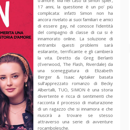
d’amore. Ma nel caso di Simon Spier,
17 anni, la questione è un po’ più
complicata: infatti Simon non ha
ancora rivelato ai suoi familiari e amici
di essere gay, né conosce l’identità
del compagno di classe di cui si è
innamorato online. La soluzione di
entrambi questi problemi sarà
esilarante, terrificante e gli cambierà
la vita. Diretto da Greg Berlanti
(Everwood, The Flash, Riverdale) da
una sceneggiatura di Elizabeth
Berger & Isaac Aptaker basata
sull’apprezzato romanzo di Becky
Albertalli, TUO, SIMON è una storia
divertente e ricca di sentimenti che
racconta il processo di maturazione
di un ragazzo che si innamora e che
riuscirà a trovare se stesso
attraverso una serie di avventure
rocambolesche.