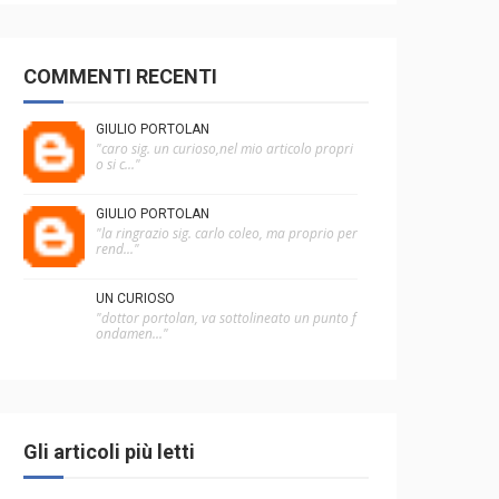
COMMENTI RECENTI
GIULIO PORTOLAN
"caro sig. un curioso,nel mio articolo propri
o si c..."
GIULIO PORTOLAN
"la ringrazio sig. carlo coleo, ma proprio per
rend..."
UN CURIOSO
"dottor portolan, va sottolineato un punto f
ondamen..."
Gli articoli più letti