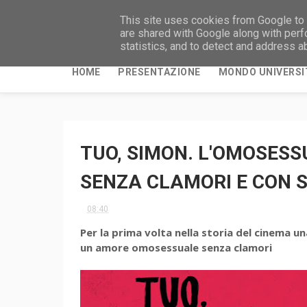
This site uses cookies from Google to d
are shared with Google along with perf
statistics, and to detect and address a
HOME
PRESENTAZIONE
MONDO UNIVERSI
TUO, SIMON. L'OMOSES
SENZA CLAMORI E CON
08:40
Per la prima volta nella storia del cinema
un amore omosessuale senza clamori