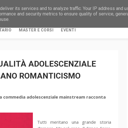
eliver its services and to analyze traffic. Your IP address and 
NOTIZIE DAL MONDO UNIVERSITARIO E DALLA
ormance and security metrics to ensure quality of service, gene
buse.
TARIO
MASTER E CORSI
EVENTI
SUALITÀ ADOLESCENZIALE
 SANO ROMANTICISMO
 una commedia adolescenziale mainstream racconta
Tutti meritano una grande storia