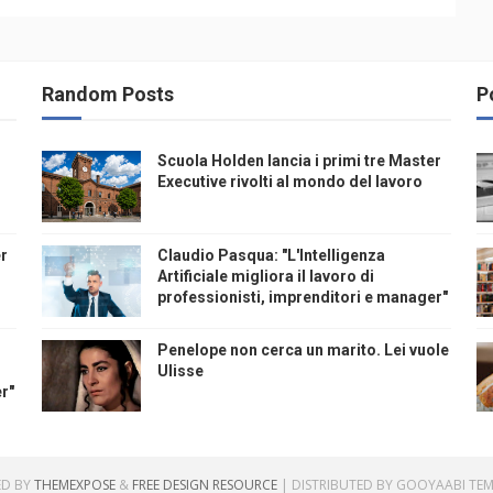
Random Posts
P
Scuola Holden lancia i primi tre Master
Executive rivolti al mondo del lavoro
er
Claudio Pasqua: "L'Intelligenza
Artificiale migliora il lavoro di
professionisti, imprenditori e manager"
Penelope non cerca un marito. Lei vuole
Ulisse
r"
ED BY
THEMEXPOSE
&
FREE DESIGN RESOURCE
| DISTRIBUTED BY
GOOYAABI TEM