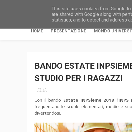
This site uses cookies from Google to d
are shared with Google along with perf
statistics, and to detect and address a
HOME
PRESENTAZIONE
MONDO UNIVERSI
BANDO ESTATE INPSIEME
STUDIO PER I RAGAZZI
07:42
Con il bando
Estate INPSieme 2018 l’INPS
m
frequentano le scuole elementari, medie e sup
divertendosi.