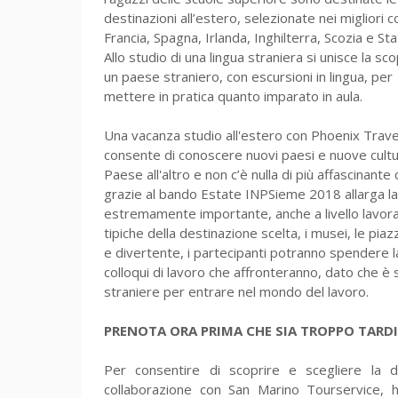
destinazioni all’estero, selezionate nei migliori c
Francia, Spagna, Irlanda, Inghilterra, Scozia e Stat
Allo studio di una lingua straniera si unisce la sc
un paese straniero, con escursioni in lingua, per
mettere in pratica quanto imparato in aula.
Una vacanza studio all'estero con Phoenix Trave
consente di conoscere nuovi paesi e nuove cultu
Paese all'altro e non c’è nulla di più affascinante 
grazie al bando Estate INPSieme 2018 allarga l
estremamente importante, anche a livello lavorat
tipiche della destinazione scelta, i musei, le pia
e divertente, i partecipanti potranno spendere l
colloqui di lavoro che affronteranno, dato che è
straniere per entrare nel mondo del lavoro.
PRENOTA ORA PRIMA CHE SIA TROPPO TARD
Per consentire di scoprire e scegliere la 
collaborazione con San Marino Tourservice, h