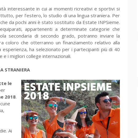
tà interessante in cui ai momenti ricreativi e sportivi si
ttutto, per l’estero, lo studio di una lingua straniera. Per
che da pochi anni è stato sostituito da Estate INPSieme.
 equiparati, appartenenti a determinate categorie che
la secondaria di secondo grado, potranno inviare la
 coloro che otterranno un finanziamento relativo alla
ua esperienza, ha selezionato per i partecipanti più di 40
e e i migliori college internazionali.
UA STRANIERA
tte le
per
me 2018
.
lcune
ia,
ie. Ai