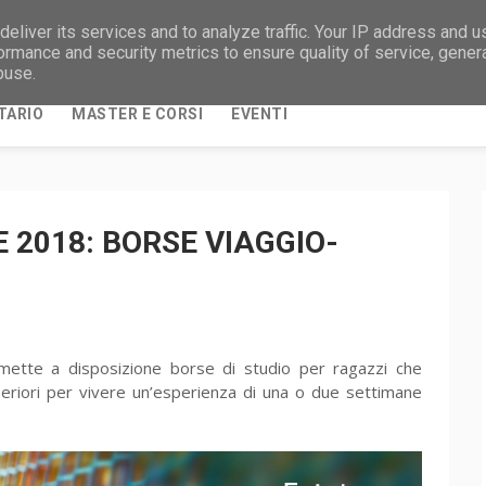
eliver its services and to analyze traffic. Your IP address and 
NOTIZIE DAL MONDO UNIVERSITARIO E DALLA
ormance and security metrics to ensure quality of service, gene
buse.
TARIO
MASTER E CORSI
EVENTI
 2018: BORSE VIAGGIO-
ette a disposizione borse di studio per ragazzi che
eriori per vivere un’esperienza di una o due settimane