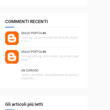
COMMENTI RECENTI
GIULIO PORTOLAN
"caro sig. un curioso,nel mio articolo propri
o si c..."
GIULIO PORTOLAN
"la ringrazio sig. carlo coleo, ma proprio per
rend..."
UN CURIOSO
"dottor portolan, va sottolineato un punto f
ondamen..."
Gli articoli più letti