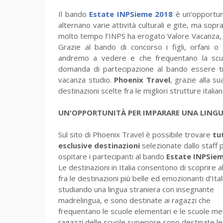
Il bando
Estate INPSieme 2018
è un’opportuni
alternano varie attività culturali e gite, ma sopra
molto tempo l’INPS ha erogato Valore Vacanza, 
Grazie al bando di concorso i figli, orfani o
andremo a vedere e che frequentano la scuo
domanda di partecipazione al bando essere tra
vacanza studio.
Phoenix Travel
, grazie alla s
destinazioni scelte fra le migliori strutture italian
UN'OPPORTUNITÀ PER IMPARARE UNA LING
Sul sito di Phoenix Travel è possibile trovare
tu
esclusive destinazioni
selezionate dallo staff 
ospitare i partecipanti al bando
Estate INPSie
Le destinazioni in Italia consentono di scoprire a
fra le destinazioni più belle ed emozionanti d’Ital
studiando una lingua straniera con insegnante
madrelingua, e sono destinate ai ragazzi che
frequentano le scuole elementari e le scuole med
ragazzi delle scuole superiore sono destinate le