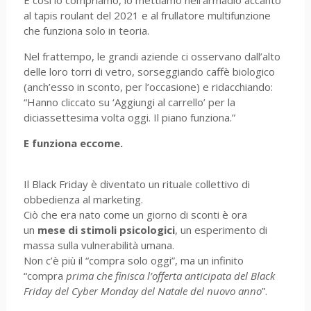
E così lo compriamo, lo mettiamo nell’armadio accanto
al tapis roulant del 2021 e al frullatore multifunzione
che funziona solo in teoria.
Nel frattempo, le grandi aziende ci osservano dall’alto
delle loro torri di vetro, sorseggiando caffè biologico
(anch’esso in sconto, per l’occasione) e ridacchiando:
“Hanno cliccato su ‘Aggiungi al carrello’ per la
diciassettesima volta oggi. Il piano funziona.”
E funziona eccome.
Il Black Friday è diventato un rituale collettivo di
obbedienza al marketing.
Ciò che era nato come un giorno di sconti è ora
un
mese di stimoli psicologici
, un esperimento di
massa sulla vulnerabilità umana.
Non c’è più il “compra solo oggi”, ma un infinito
“compra
prima che finisca l’offerta anticipata del Black
Friday del Cyber Monday del Natale del nuovo anno
”.