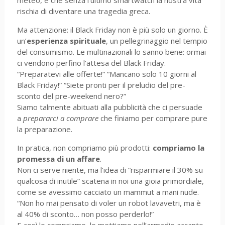
meteo, e che senza l’ultimo smartwatch la nostra vita
rischia di diventare una tragedia greca.
Ma attenzione: il Black Friday non è più solo un giorno. È
un’
esperienza spirituale
, un pellegrinaggio nel tempio
del consumismo. Le multinazionali lo sanno bene: ormai
ci vendono perfino l’attesa del Black Friday.
“Preparatevi alle offerte!” “Mancano solo 10 giorni al
Black Friday!” “Siete pronti per il preludio del pre-
sconto del pre-weekend nero?”
Siamo talmente abituati alla pubblicità che ci persuade
a
prepararci a comprare
che finiamo per comprare pure
la preparazione.
In pratica, non compriamo più prodotti:
compriamo la
promessa di un affare
.
Non ci serve niente, ma l’idea di “risparmiare il 30% su
qualcosa di inutile” scatena in noi una gioia primordiale,
come se avessimo cacciato un mammut a mani nude.
“Non ho mai pensato di voler un robot lavavetri, ma è
al 40% di sconto… non posso perderlo!”