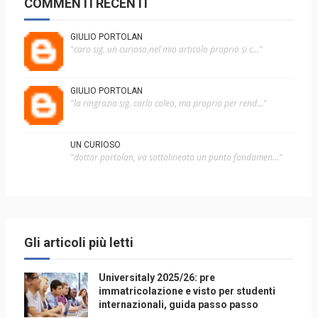
COMMENTI RECENTI
GIULIO PORTOLAN
"caro sig. un curioso,nel mio articolo proprio si c..."
GIULIO PORTOLAN
"la ringrazio sig. carlo coleo, ma proprio per rend..."
UN CURIOSO
"dottor portolan, va sottolineato un punto fondamen..."
Gli articoli più letti
Universitaly 2025/26: pre
immatricolazione e visto per studenti
internazionali, guida passo passo