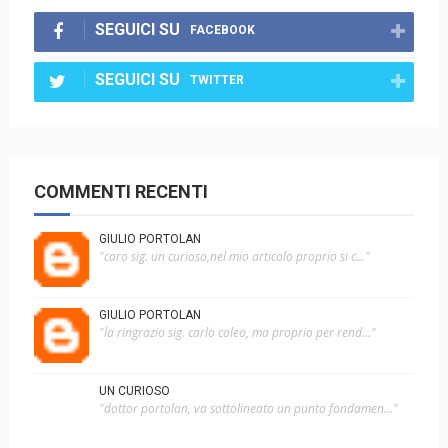
SEGUICI SU
FACEBOOK
SEGUICI SU
TWITTER
COMMENTI RECENTI
GIULIO PORTOLAN
"caro sig. un curioso,nel mio articolo proprio si c..."
GIULIO PORTOLAN
"la ringrazio sig. carlo coleo, ma proprio per rend..."
UN CURIOSO
"dottor portolan, va sottolineato un punto fondamen..."