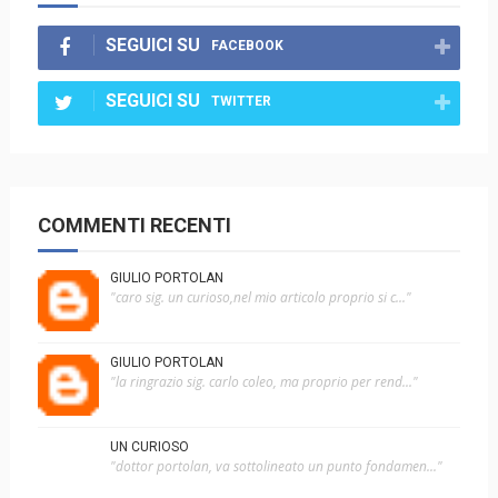
SEGUICI SU
FACEBOOK
SEGUICI SU
TWITTER
COMMENTI RECENTI
GIULIO PORTOLAN
"caro sig. un curioso,nel mio articolo proprio si c..."
GIULIO PORTOLAN
"la ringrazio sig. carlo coleo, ma proprio per rend..."
UN CURIOSO
"dottor portolan, va sottolineato un punto fondamen..."