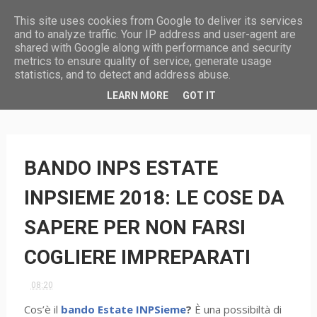
This site uses cookies from Google to deliver its services
and to analyze traffic. Your IP address and user-agent are
shared with Google along with performance and security
metrics to ensure quality of service, generate usage
statistics, and to detect and address abuse.
HOME
LEARN MORE
GOT IT
BANDO INPS ESTATE
INPSIEME 2018: LE COSE DA
SAPERE PER NON FARSI
COGLIERE IMPREPARATI
08:20
Cos’è il
bando Estate INPSieme
?
È una possibiltà di