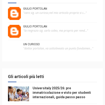
GIULIO PORTOLAN
"caro sig. un curioso,nel mio articolo proprio si c..."
GIULIO PORTOLAN
"la ringrazio sig. carlo coleo, ma proprio per rend..."
UN CURIOSO
"dottor portolan, va sottolineato un punto fondamen..."
Gli articoli più letti
Universitaly 2025/26: pre
immatricolazione e visto per studenti
internazionali, guida passo passo