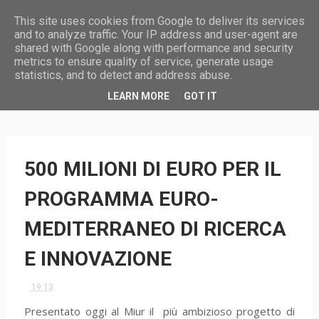
This site uses cookies from Google to deliver its services
and to analyze traffic. Your IP address and user-agent are
shared with Google along with performance and security
metrics to ensure quality of service, generate usage
statistics, and to detect and address abuse.
HOME
LEARN MORE
GOT IT
500 MILIONI DI EURO PER IL
PROGRAMMA EURO-
MEDITERRANEO DI RICERCA
E INNOVAZIONE
19:13
Presentato oggi al Miur il più ambizioso progetto di