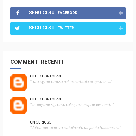
SEGUICI SU
FACEBOOK
SEGUICI SU
TWITTER
COMMENTI RECENTI
GIULIO PORTOLAN
"caro sig. un curioso,nel mio articolo proprio si c..."
GIULIO PORTOLAN
"la ringrazio sig. carlo coleo, ma proprio per rend..."
UN CURIOSO
"dottor portolan, va sottolineato un punto fondamen..."