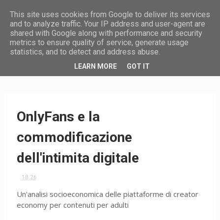
This site uses cookies from Google to deliver its services
and to analyze traffic. Your IP address and user-agent are
shared with Google along with performance and security
metrics to ensure quality of service, generate usage
statistics, and to detect and address abuse.
HOME
LEARN MORE
GOT IT
OnlyFans e la
commodificazione
dell'intimita digitale
18:26
Un'analisi socioeconomica delle piattaforme di creator
economy per contenuti per adulti