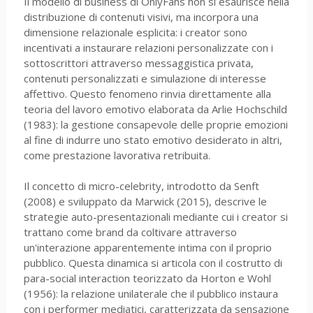
Il modello di business di OnlyFans non si esaurisce nella
distribuzione di contenuti visivi, ma incorpora una
dimensione relazionale esplicita: i creator sono
incentivati a instaurare relazioni personalizzate con i
sottoscrittori attraverso messaggistica privata,
contenuti personalizzati e simulazione di interesse
affettivo. Questo fenomeno rinvia direttamente alla
teoria del lavoro emotivo elaborata da Arlie Hochschild
(1983): la gestione consapevole delle proprie emozioni
al fine di indurre uno stato emotivo desiderato in altri,
come prestazione lavorativa retribuita.
Il concetto di micro-celebrity, introdotto da Senft
(2008) e sviluppato da Marwick (2015), descrive le
strategie auto-presentazionali mediante cui i creator si
trattano come brand da coltivare attraverso
un'interazione apparentemente intima con il proprio
pubblico. Questa dinamica si articola con il costrutto di
para-social interaction teorizzato da Horton e Wohl
(1956): la relazione unilaterale che il pubblico instaura
con i performer mediatici, caratterizzata da sensazione